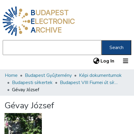
B
UDAPEST
E
LECTRONIC
A
RCHIVE
Search
(current
Log In
Home
Budapest Gyűjtemény
Képi dokumentumok
Communities & Collections
Budapesti sírkertek
Budapest VIII Fiumei út sírkert 1. rész
All of DSpace
Gévay József
Statistics
Gévay József
About us