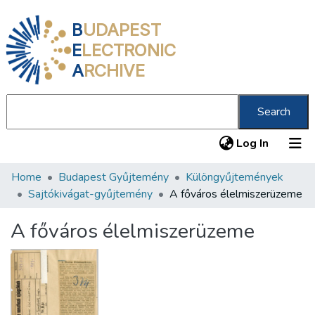
B
UDAPEST
E
LECTRONIC
A
RCHIVE
Search
(current
Log In
Home
Budapest Gyűjtemény
Különgyűjtemények
Communities & Collections
Sajtókivágat-gyűjtemény
A főváros élelmiszerüzeme
All of DSpace
A főváros élelmiszerüzeme
Statistics
About us