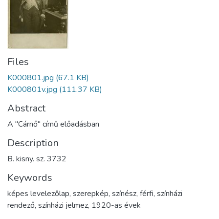
Files
K000801.jpg
(67.1 KB)
K000801v.jpg
(111.37 KB)
Abstract
A "Cárnő" című előadásban
Description
B. kisny. sz. 3732
Keywords
képes levelezőlap
,
szerepkép
,
színész
,
férfi
,
színházi
rendező
,
színházi jelmez
,
1920-as évek