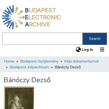
B
UDAPEST
E
LECTRONIC
A
RCHIVE
Search
(current
Log In
Home
Budapest Gyűjtemény
Képi dokumentumok
Communities & Collections
Budapest-képarchívum
Bánóczy Dezső
All of DSpace
Bánóczy Dezső
Statistics
About us