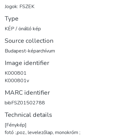
Jogok: FSZEK
Type
KÉP / önálló kép
Source collection
Budapest-képarchívum
Image identifier
K000801
K000801v
MARC identifier
bibFSZ01502788
Technical details
[Fénykép]
fotó :,poz., levelezőlap, monokróm ;