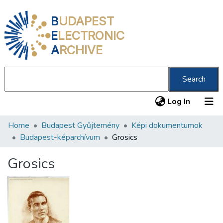
B
UDAPEST
E
LECTRONIC
A
RCHIVE
Search
(current
Log In
Home
Budapest Gyűjtemény
Képi dokumentumok
Communities & Collections
Budapest-képarchívum
Grosics
All of DSpace
Grosics
Statistics
About us