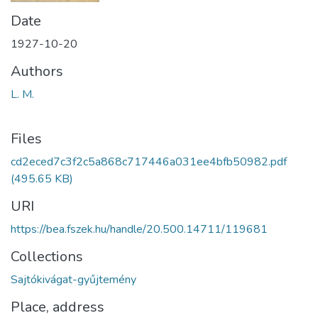
Date
1927-10-20
Authors
L. M.
Files
cd2eced7c3f2c5a868c717446a031ee4bfb50982.pdf
(495.65 KB)
URI
https://bea.fszek.hu/handle/20.500.14711/119681
Collections
Sajtókivágat-gyűjtemény
Place, address