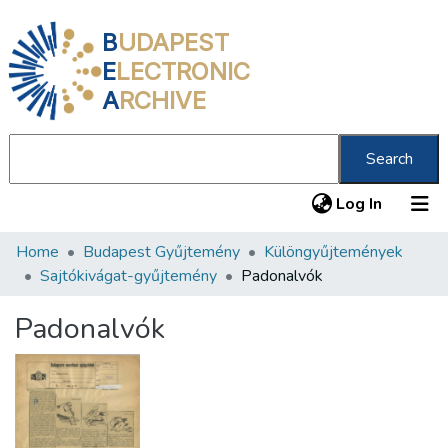
B
UDAPEST
E
LECTRONIC
A
RCHIVE
Search
(current
Log In
Home
Budapest Gyűjtemény
Különgyűjtemények
Communities & Collections
Sajtókivágat-gyűjtemény
Padonalvók
All of DSpace
Padonalvók
Statistics
About us