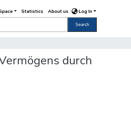
DSpace
Statistics
About us
Log In
Search
n Vermögens durch