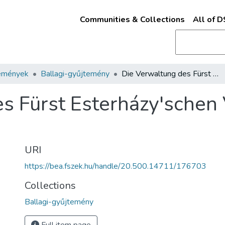
Communities & Collections
All of 
emények
Ballagi-gyűjtemény
Die Verwaltung des Fürst Esterházy'schen Vermögens durch graf Franz Zichy
es Fürst Esterházy'sche
URI
https://bea.fszek.hu/handle/20.500.14711/176703
Collections
Ballagi-gyűjtemény