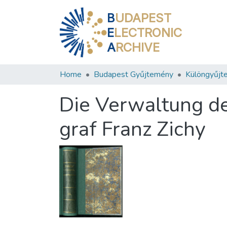
B
UDAPEST
E
LECTRONIC
A
RCHIVE
Home
Budapest Gyűjtemény
Különgyűjt
Die Verwaltung d
graf Franz Zichy