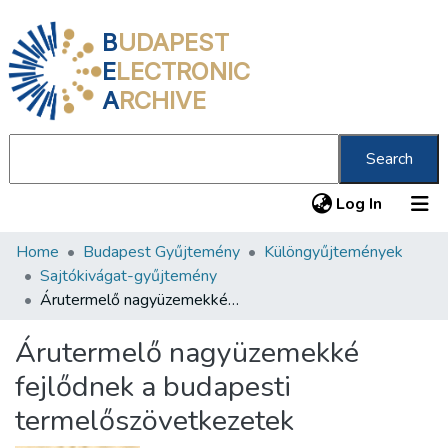
B
UDAPEST
E
LECTRONIC
A
RCHIVE
Search
(current
Log In
Home
Budapest Gyűjtemény
Különgyűjtemények
Communities & Collections
Sajtókivágat-gyűjtemény
All of DSpace
Árutermelő nagyüzemekké fejlődnek a budapesti termelőszövetkezetek
Statistics
Árutermelő nagyüzemekké
About us
fejlődnek a budapesti
termelőszövetkezetek