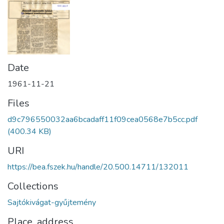
Date
1961-11-21
Files
d9c796550032aa6bcadaff11f09cea0568e7b5cc.pdf
(400.34 KB)
URI
https://bea.fszek.hu/handle/20.500.14711/132011
Collections
Sajtókivágat-gyűjtemény
Place, address