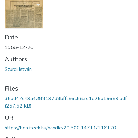
Date
1958-12-20
Authors
Szurdi István
Files
35ad47c49a4388197d8bffc56c583e1e25a15659.pdf
(257.52 KB)
URI
https://bea.fszek.hu/handle/20.500.14711/116170