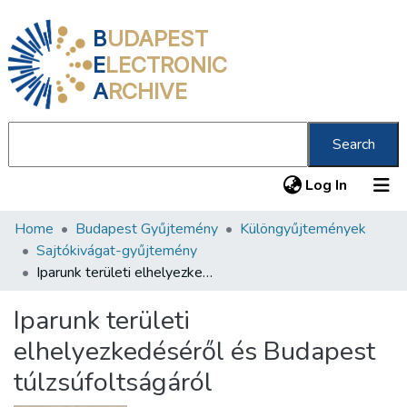
B
UDAPEST
E
LECTRONIC
A
RCHIVE
Search
(current
Log In
Home
Budapest Gyűjtemény
Különgyűjtemények
Communities & Collections
Sajtókivágat-gyűjtemény
All of DSpace
Iparunk területi elhelyezkedéséről és Budapest túlzsúfoltságáról
Statistics
Iparunk területi
About us
elhelyezkedéséről és Budapest
túlzsúfoltságáról