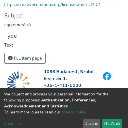
https://creativecommons.org/licenses/by-nc/4.0/
Subject
agglomeráció
Type
Text
Full item page
1088 Budapest, Szabó
Ervin tér 1.
+36-1-411-5000
info@fszek.hu
We collect and process your personal information for the
https://fszek.hu
following purposes:
Authentication, Preferences,
Acknowledgement and Statistics
.
To learn more, please read our
privacy policy
.
Customize
Decline
That's ok