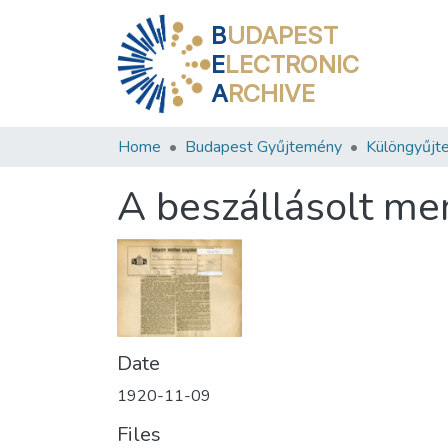
B
UDAPEST
E
LECTRONIC
A
RCHIVE
Home
Budapest Gyűjtemény
Különgyűjt
A beszállásolt me
Date
1920-11-09
Files