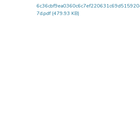
6c36cbf9ea0360c6c7ef220631c69d515920
7d.pdf
(479.93 KB)