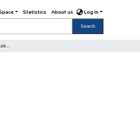
DSpace
Statistics
About us
Log In
Search
A beszállásolt menekülteknél