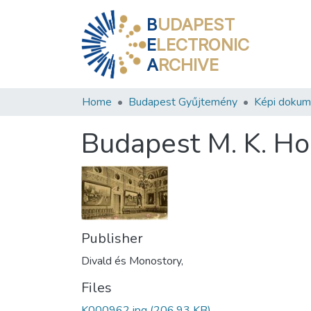
B
UDAPEST
E
LECTRONIC
A
RCHIVE
Home
Budapest Gyűjtemény
Képi doku
Budapest M. K. Ho
Publisher
Divald és Monostory,
Files
K000962.jpg
(206.93 KB)