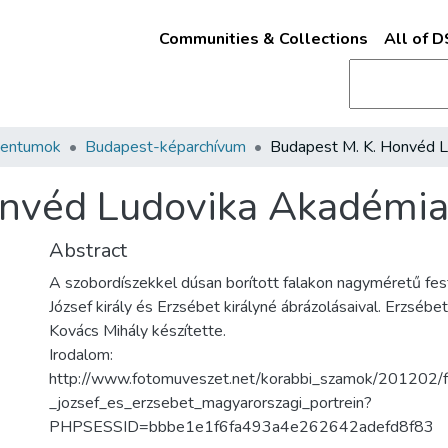
Communities & Collections
All of 
mentumok
Budapest-képarchívum
nvéd Ludovika Akadémia 
Abstract
A szobordíszekkel dúsan borított falakon nagyméretű fes
József király és Erzsébet királyné ábrázolásaival. Erzsébet
Kovács Mihály készítette.
Irodalom:
http://www.fotomuveszet.net/korabbi_szamok/201202/f
_jozsef_es_erzsebet_magyarorszagi_portrein?
PHPSESSID=bbbe1e1f6fa493a4e262642adefd8f83