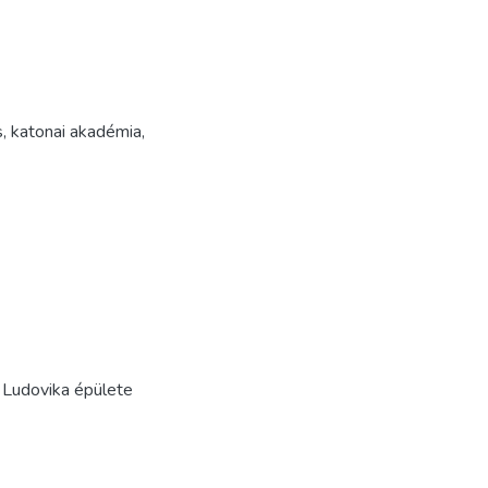
s
,
katonai akadémia
,
. Ludovika épülete