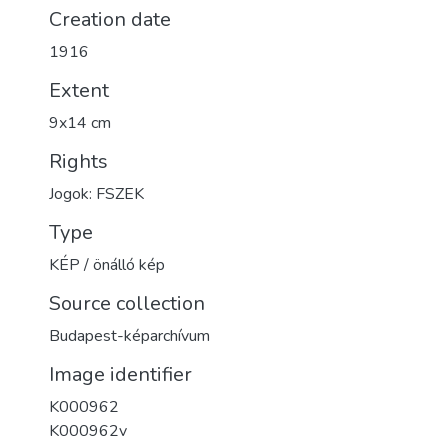
Creation date
1916
Extent
9x14 cm
Rights
Jogok: FSZEK
Type
KÉP / önálló kép
Source collection
Budapest-képarchívum
Image identifier
K000962
K000962v