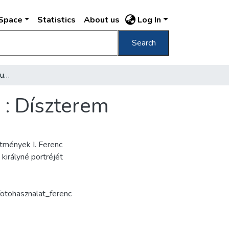
DSpace
Statistics
About us
Log In
Search
Budapest M. K. Honvéd Ludovika Akadémia : Díszterem
: Díszterem
tmények I. Ferenc
 királyné portréjét
otohasznalat_ferenc