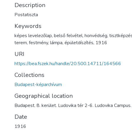
Description
Postatiszta
Keywords
képes levelezőlap
,
belső felvétel
,
honvédség
,
tisztképzé
terem
,
festmény
,
lámpa
,
épületdíszítés
,
1916
URI
https://bea.fszek.hu/handle/20.500.14711/164566
Collections
Budapest-képarchívum
Geographical location
Budapest. 8. kerület. Ludovika tér 2-6. Ludovika Campus
Date
1916