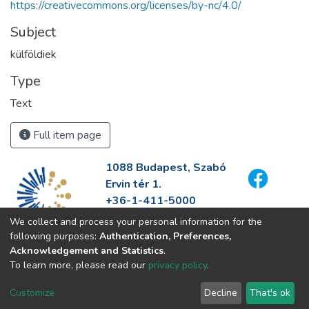
https://creativecommons.org/licenses/by-nc/4.0/
Subject
külföldiek
Type
Text
Full item page
1088 Budapest, Szabó
Ervin tér 1.
+36-1-411-5000
info@fszek.hu
We collect and process your personal information for the
https://fszek.hu
following purposes:
Authentication, Preferences,
Acknowledgement and Statistics
.
To learn more, please read our
privacy policy
.
Customize
Decline
That's ok