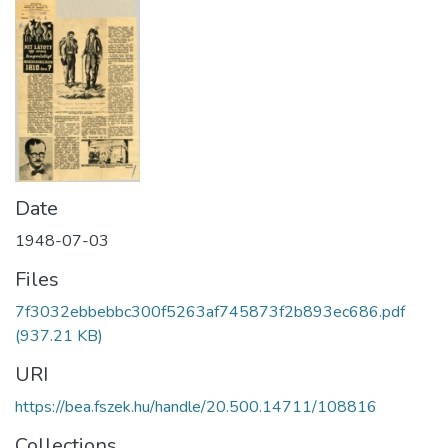
Date
1948-07-03
Files
7f3032ebbebbc300f5263af745873f2b893ec686.pdf
(937.21 KB)
URI
https://bea.fszek.hu/handle/20.500.14711/108816
Collections