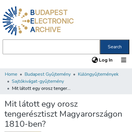
B
UDAPEST
E
LECTRONIC
A
RCHIVE
Search
(current
Log In
Home
Budapest Gyűjtemény
Különgyűjtemények
Communities & Collections
Sajtókivágat-gyűjtemény
All of DSpace
Mit látott egy orosz tengerésztiszt Magyarországon 1810-ben?
Statistics
Mit látott egy orosz
About us
tengerésztiszt Magyarországon
1810-ben?