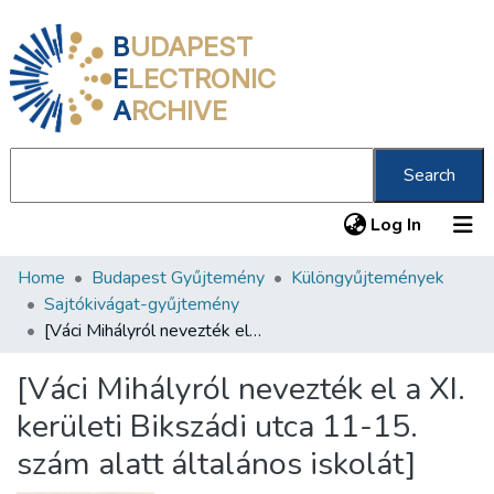
B
UDAPEST
E
LECTRONIC
A
RCHIVE
Search
(current
Log In
Home
Budapest Gyűjtemény
Különgyűjtemények
Communities & Collections
Sajtókivágat-gyűjtemény
All of DSpace
[Váci Mihályról nevezték el a XI. kerületi Bikszádi utca 11-15. szám alatt általános iskolát]
Statistics
[Váci Mihályról nevezték el a XI.
About us
kerületi Bikszádi utca 11-15.
szám alatt általános iskolát]