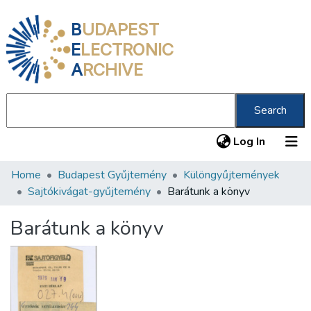
B
UDAPEST
E
LECTRONIC
A
RCHIVE
Search
(current
Log In
Home
Budapest Gyűjtemény
Különgyűjtemények
Communities & Collections
Sajtókivágat-gyűjtemény
Barátunk a könyv
All of DSpace
Barátunk a könyv
Statistics
About us