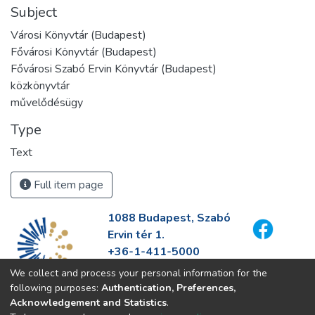
Subject
Városi Könyvtár (Budapest)
Fővárosi Könyvtár (Budapest)
Fővárosi Szabó Ervin Könyvtár (Budapest)
közkönyvtár
művelődésügy
Type
Text
Full item page
1088 Budapest, Szabó
Ervin tér 1.
+36-1-411-5000
info@fszek.hu
We collect and process your personal information for the
https://fszek.hu
following purposes:
Authentication, Preferences,
Acknowledgement and Statistics
.