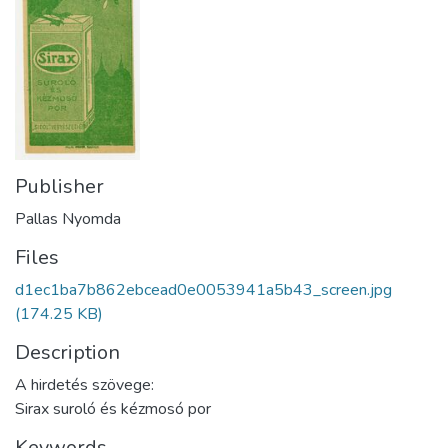
Publisher
Pallas Nyomda
Files
d1ec1ba7b862ebcead0e0053941a5b43_screen.jpg
(174.25 KB)
Description
A hirdetés szövege:
Sirax suroló és kézmosó por
Keywords