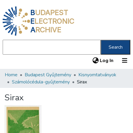
B
UDAPEST
E
LECTRONIC
A
RCHIVE
Search
(current
Log In
Home
Budapest Gyűjtemény
Kisnyomtatványok
Communities & Collections
Számolócédula-gyűjtemény
Sirax
All of DSpace
Sirax
Statistics
About us