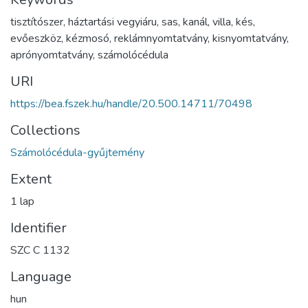
tisztítószer
,
háztartási vegyiáru
,
sas
,
kanál
,
villa
,
kés
,
evőeszköz
,
kézmosó
,
reklámnyomtatvány
,
kisnyomtatvány
,
aprónyomtatvány
,
számolócédula
URI
https://bea.fszek.hu/handle/20.500.14711/70498
Collections
Számolócédula-gyűjtemény
Extent
1 lap
Identifier
SZC C 1132
Language
hun