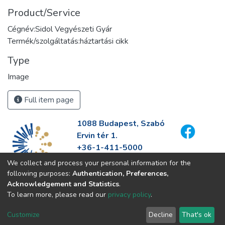
Product/Service
Cégnév:Sidol Vegyészeti Gyár
Termék/szolgáltatás:háztartási cikk
Type
Image
Full item page
1088 Budapest, Szabó
Ervin tér 1.
+36-1-411-5000
info@fszek.hu
We collect and process your personal information for the
https://fszek.hu
following purposes:
Authentication, Preferences,
Acknowledgement and Statistics
.
To learn more, please read our
privacy policy
.
Customize
Decline
That's ok