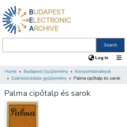
B
UDAPEST
E
LECTRONIC
A
RCHIVE
Search
(current
Log In
Home
Budapest Gyűjtemény
Kisnyomtatványok
Communities & Collections
Számolócédula-gyűjtemény
Palma cipőtalp és sarok
All of DSpace
Palma cipőtalp és sarok
Statistics
About us