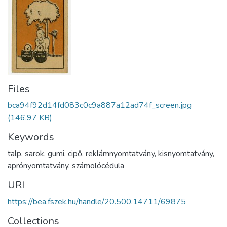
Files
bca94f92d14fd083c0c9a887a12ad74f_screen.jpg
(146.97 KB)
Keywords
talp
,
sarok
,
gumi
,
cipő
,
reklámnyomtatvány
,
kisnyomtatvány
,
aprónyomtatvány
,
számolócédula
URI
https://bea.fszek.hu/handle/20.500.14711/69875
Collections