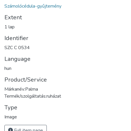
Számolócédula-gyűjtemény
Extent
1 lap
Identifier
SZC C 0534
Language
hun
Product/Service
Márkanév:Palma
Termék/szolgáltatás:ruházat
Type
Image
Full item page