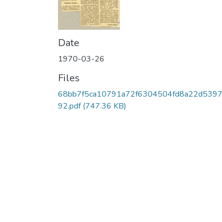
Date
1970-03-26
Files
68bb7f5ca10791a72f6304504fd8a22d5397
92.pdf
(747.36 KB)