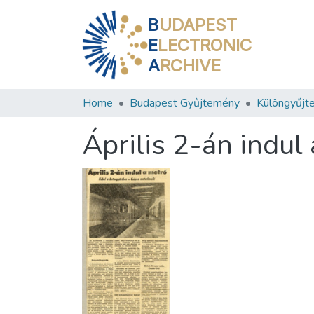
B
UDAPEST
E
LECTRONIC
A
RCHIVE
Home
Budapest Gyűjtemény
Különgyűjt
Április 2-án indul