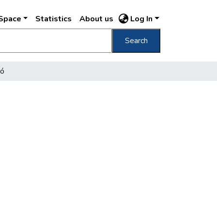
DSpace
Statistics
About us
Log In
Search
ró