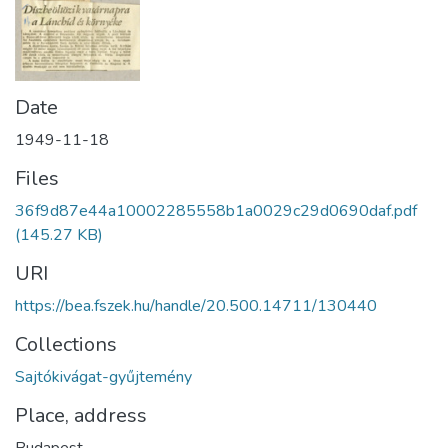
Date
1949-11-18
Files
36f9d87e44a10002285558b1a0029c29d0690daf.pdf
(145.27 KB)
URI
https://bea.fszek.hu/handle/20.500.14711/130440
Collections
Sajtókivágat-gyűjtemény
Place, address
Budapest