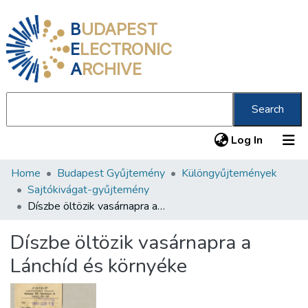
B
UDAPEST
E
LECTRONIC
A
RCHIVE
Search
(current
Log In
Home
Budapest Gyűjtemény
Különgyűjtemények
Communities & Collections
Sajtókivágat-gyűjtemény
All of DSpace
Díszbe öltözik vasárnapra a Lánchíd és környéke
Statistics
Díszbe öltözik vasárnapra a
About us
Lánchíd és környéke