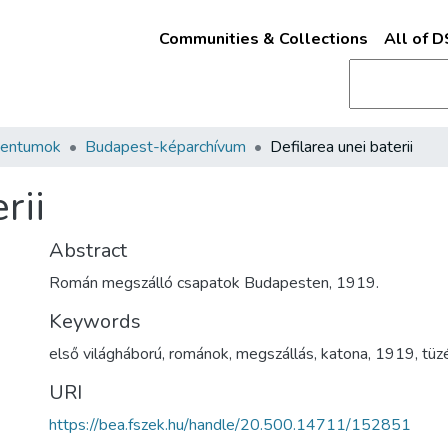
Communities & Collections
All of 
mentumok
Budapest-képarchívum
Defilarea unei baterii
rii
Abstract
Román megszálló csapatok Budapesten, 1919.
Keywords
első világháború
,
románok
,
megszállás
,
katona
,
1919
,
tüz
URI
https://bea.fszek.hu/handle/20.500.14711/152851