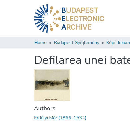
B
UDAPEST
E
LECTRONIC
A
RCHIVE
Home
Budapest Gyűjtemény
Képi doku
Defilarea unei bate
Authors
Erdélyi Mór (1866-1934)