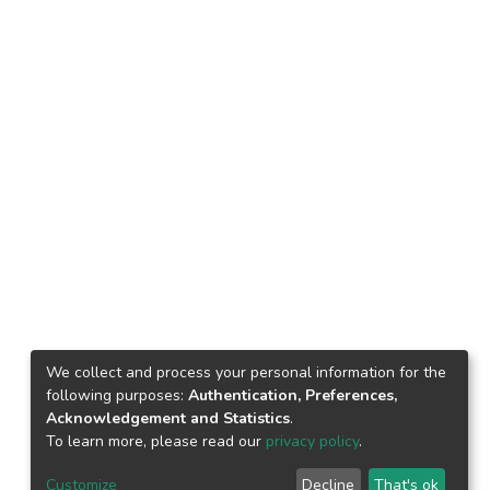
We collect and process your personal information for the
following purposes:
Authentication, Preferences,
Acknowledgement and Statistics
.
To learn more, please read our
privacy policy
.
Customize
Decline
That's ok