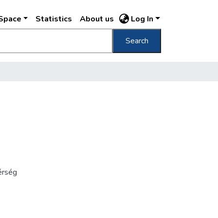
DSpace
Statistics
About us
Log In
Search
érség