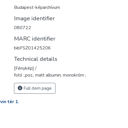
Budapest-képarchívum
Image identifier
080722
MARC identifier
bibFSZ01425206
Technical details
[Fénykép] /
fotó :,poz., matt albumin, monokróm ;
Full item page
in tér 1.