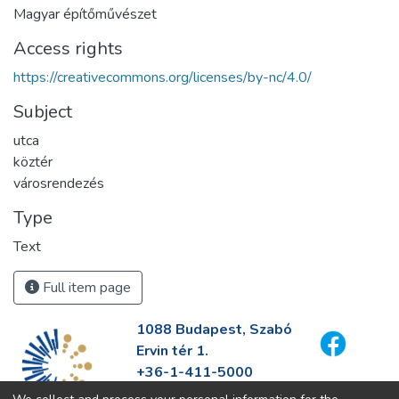
Magyar építőművészet
Access rights
https://creativecommons.org/licenses/by-nc/4.0/
Subject
utca
köztér
városrendezés
Type
Text
Full item page
1088 Budapest, Szabó
Ervin tér 1.
+36-1-411-5000
info@fszek.hu