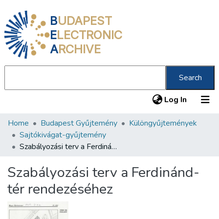
B
UDAPEST
E
LECTRONIC
A
RCHIVE
Search
(current
Log In
Home
Budapest Gyűjtemény
Különgyűjtemények
Communities & Collections
Sajtókivágat-gyűjtemény
All of DSpace
Szabályozási terv a Ferdinánd-tér rendezéséhez
Statistics
Szabályozási terv a Ferdinánd-
About us
tér rendezéséhez