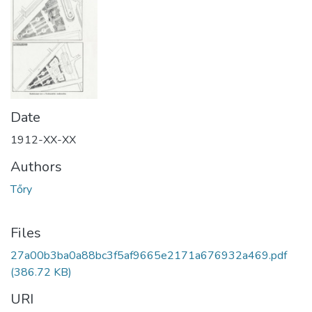
Date
1912-XX-XX
Authors
Tőry
Files
27a00b3ba0a88bc3f5af9665e2171a676932a469.pdf
(386.72 KB)
URI