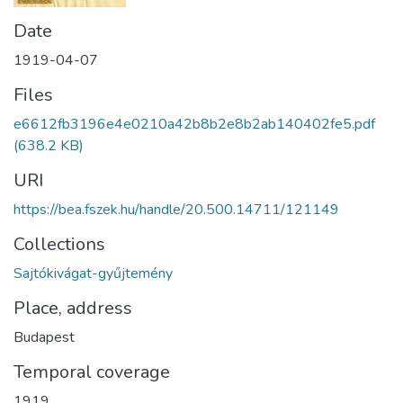
Date
1919-04-07
Files
e6612fb3196e4e0210a42b8b2e8b2ab140402fe5.pdf
(638.2 KB)
URI
https://bea.fszek.hu/handle/20.500.14711/121149
Collections
Sajtókivágat-gyűjtemény
Place, address
Budapest
Temporal coverage
1919