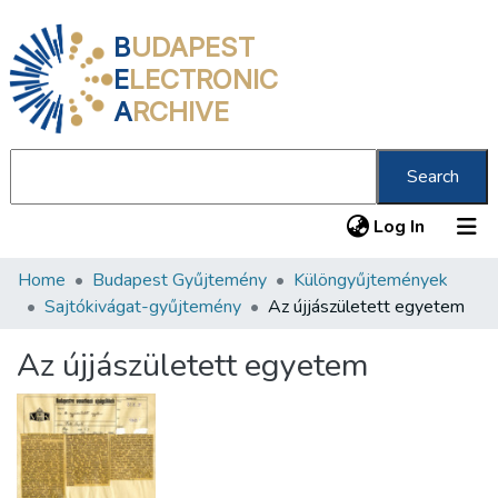
B
UDAPEST
E
LECTRONIC
A
RCHIVE
Search
(current
Log In
Home
Budapest Gyűjtemény
Különgyűjtemények
Communities & Collections
Sajtókivágat-gyűjtemény
Az újjászületett egyetem
All of DSpace
Az újjászületett egyetem
Statistics
About us