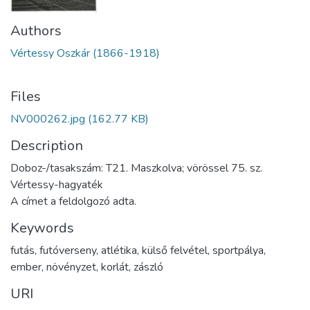
Authors
Vértessy Oszkár (1866-1918)
Files
NV000262.jpg
(162.77 KB)
Description
Doboz-/tasakszám: T21. Maszkolva; vörössel 75. sz.
Vértessy-hagyaték
A címet a feldolgozó adta.
Keywords
futás
,
futóverseny
,
atlétika
,
külső felvétel
,
sportpálya
,
ember
,
növényzet
,
korlát
,
zászló
URI