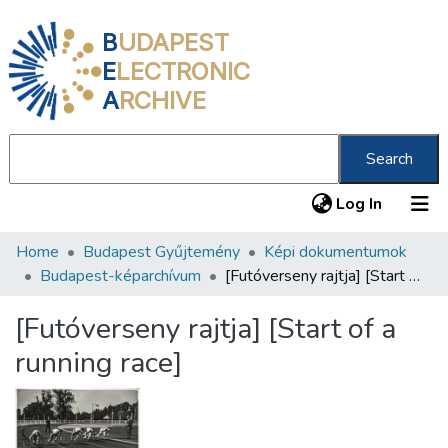
B
UDAPEST
E
LECTRONIC
A
RCHIVE
Search
(current
Log In
Home
Budapest Gyűjtemény
Képi dokumentumok
Communities & Collections
Budapest-képarchívum
[Futóverseny rajtja] [Start of a running race]
All of DSpace
[Futóverseny rajtja] [Start of a
Statistics
running race]
About us