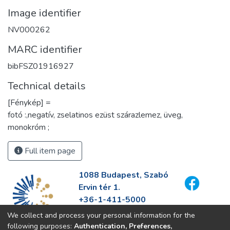
Image identifier
NV000262
MARC identifier
bibFSZ01916927
Technical details
[Fénykép] =
fotó :,negatív, zselatinos ezüst szárazlemez, üveg,
monokróm ;
Full item page
1088 Budapest, Szabó
Ervin tér 1.
+36-1-411-5000
info@fszek.hu
We collect and process your personal information for the
https://fszek.hu
following purposes:
Authentication, Preferences,