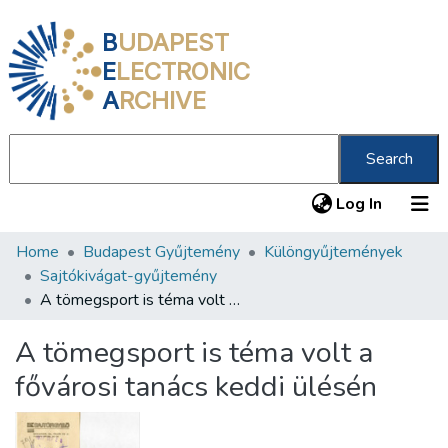
B
UDAPEST
E
LECTRONIC
A
RCHIVE
Search
(current
Log In
Home
Budapest Gyűjtemény
Különgyűjtemények
Communities & Collections
Sajtókivágat-gyűjtemény
All of DSpace
A tömegsport is téma volt a fővárosi tanács keddi ülésén
Statistics
A tömegsport is téma volt a
About us
fővárosi tanács keddi ülésén