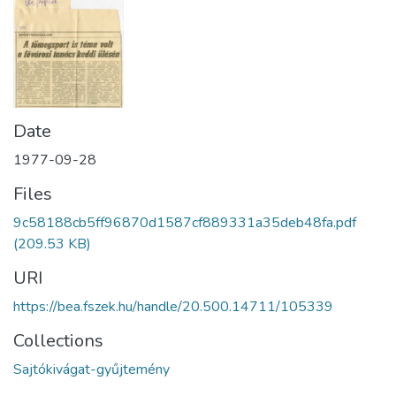
Date
1977-09-28
Files
9c58188cb5ff96870d1587cf889331a35deb48fa.pdf
(209.53 KB)
URI
https://bea.fszek.hu/handle/20.500.14711/105339
Collections
Sajtókivágat-gyűjtemény