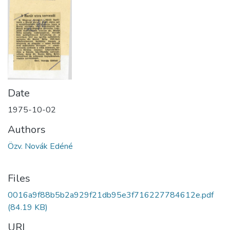
Date
1975-10-02
Authors
Özv. Novák Edéné
Files
0016a9f88b5b2a929f21db95e3f716227784612e.pdf
(84.19 KB)
URI