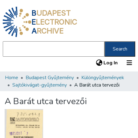
B
UDAPEST
E
LECTRONIC
A
RCHIVE
Search
(current
Log In
Home
Budapest Gyűjtemény
Különgyűjtemények
Communities & Collections
Sajtókivágat-gyűjtemény
A Barát utca tervezői
All of DSpace
A Barát utca tervezői
Statistics
About us