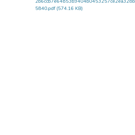
2b6ccb7e64853b9404b0453257ce2ea328
5840.pdf
(574.16 KB)