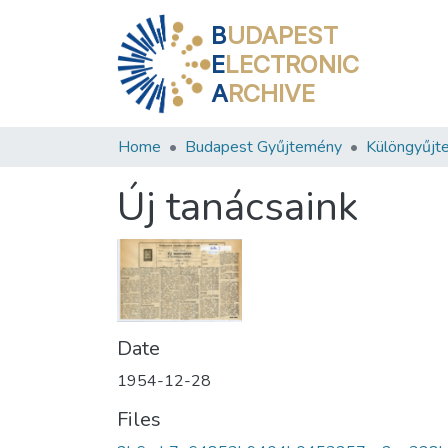
B
UDAPEST
E
LECTRONIC
A
RCHIVE
Home
Budapest Gyűjtemény
Különgyűjt
Új tanácsaink
Date
1954-12-28
Files