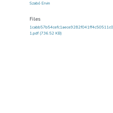
Szabó Ervin
Files
1cabb57b54cefc1aece9282f041ff4c50511c
1.pdf
(736.52 KB)