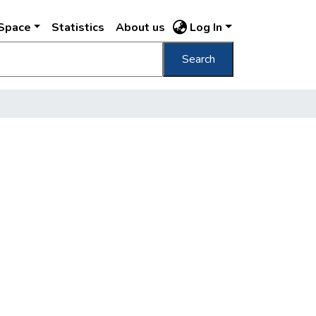
DSpace
Statistics
About us
Log In
Search