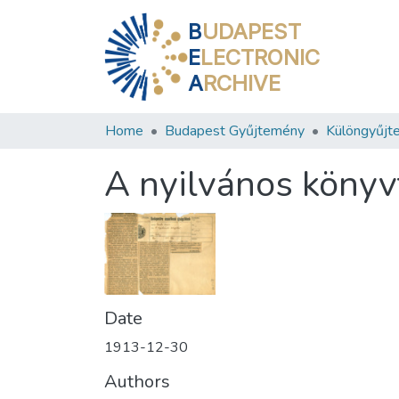
B
UDAPEST
E
LECTRONIC
A
RCHIVE
Home
Budapest Gyűjtemény
Különgyűjt
A nyilvános könyv
Date
1913-12-30
Authors