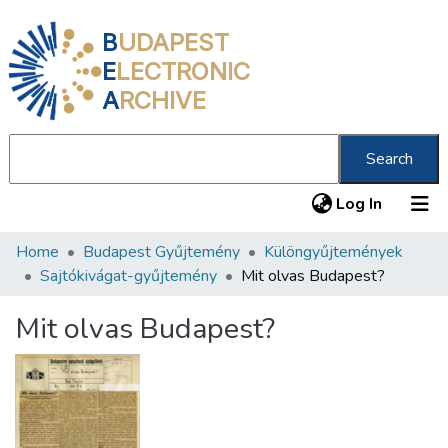
B
UDAPEST
E
LECTRONIC
A
RCHIVE
Search
(current
Log In
Home
Budapest Gyűjtemény
Különgyűjtemények
Communities & Collections
Sajtókivágat-gyűjtemény
Mit olvas Budapest?
All of DSpace
Mit olvas Budapest?
Statistics
About us