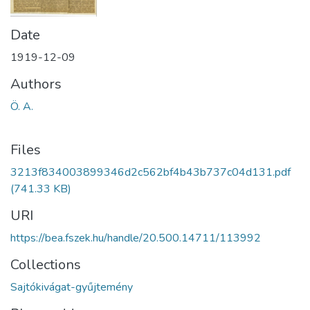
Date
1919-12-09
Authors
Ö. A.
Files
3213f834003899346d2c562bf4b43b737c04d131.pdf
(741.33 KB)
URI
https://bea.fszek.hu/handle/20.500.14711/113992
Collections
Sajtókivágat-gyűjtemény