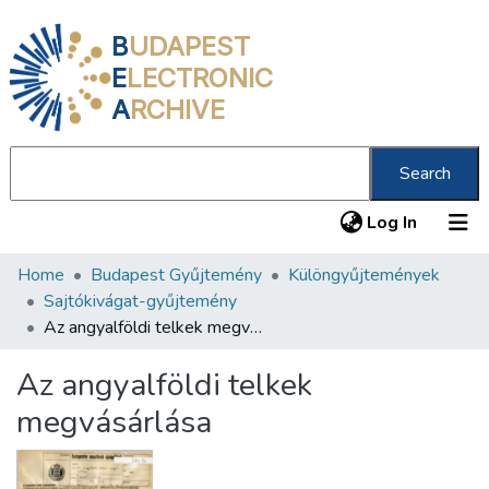
B
UDAPEST
E
LECTRONIC
A
RCHIVE
Search
(current
Log In
Home
Budapest Gyűjtemény
Különgyűjtemények
Communities & Collections
Sajtókivágat-gyűjtemény
All of DSpace
Az angyalföldi telkek megvásárlása
Statistics
Az angyalföldi telkek
About us
megvásárlása