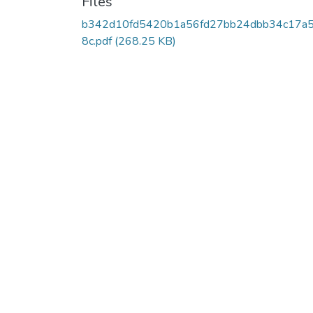
Files
b342d10fd5420b1a56fd27bb24dbb34c17a
8c.pdf
(268.25 KB)