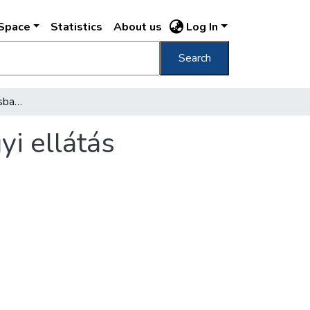
DSpace
Statistics
About us
Log In
Search
Továbbfejlődik a fővárosban az egészségügyi ellátás
i ellátás