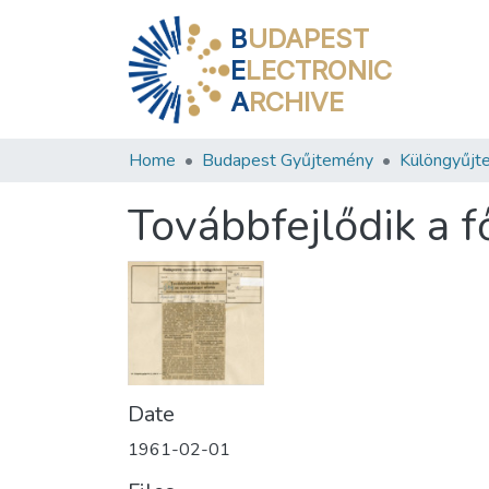
B
UDAPEST
E
LECTRONIC
A
RCHIVE
Home
Budapest Gyűjtemény
Különgyűjt
Továbbfejlődik a 
Date
1961-02-01