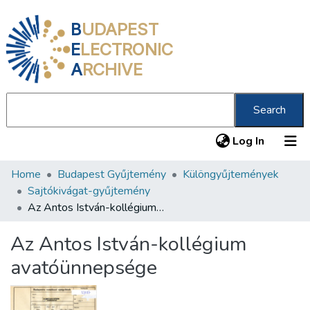
B
UDAPEST
E
LECTRONIC
A
RCHIVE
Search
(current
Log In
Home
Budapest Gyűjtemény
Különgyűjtemények
Communities & Collections
Sajtókivágat-gyűjtemény
All of DSpace
Az Antos István-kollégium avatóünnepsége
Statistics
Az Antos István-kollégium
About us
avatóünnepsége