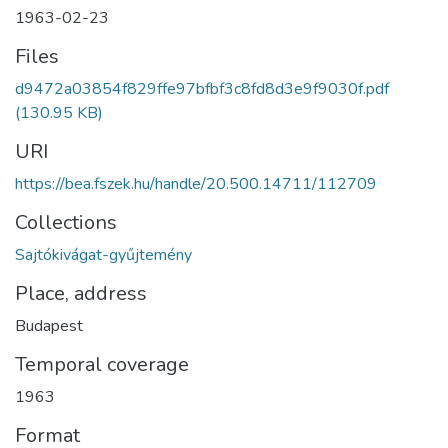
1963-02-23
Files
d9472a03854f829ffe97bfbf3c8fd8d3e9f9030f.pdf
(130.95 KB)
URI
https://bea.fszek.hu/handle/20.500.14711/112709
Collections
Sajtókivágat-gyűjtemény
Place, address
Budapest
Temporal coverage
1963
Format