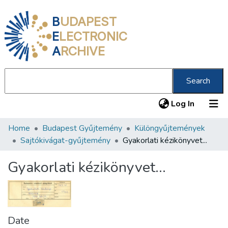
B
UDAPEST
E
LECTRONIC
A
RCHIVE
Search
(current
Log In
Home
Budapest Gyűjtemény
Különgyűjtemények
Communities & Collections
Sajtókivágat-gyűjtemény
Gyakorlati kézikönyvet...
All of DSpace
Gyakorlati kézikönyvet...
Statistics
About us
Date