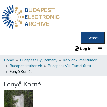
B
UDAPEST
E
LECTRONIC
A
RCHIVE
Search
(current
Log In
Home
Budapest Gyűjtemény
Képi dokumentumok
Communities & Collections
Budapesti sírkertek
Budapest VIII Fiumei út sírkert 2. rész
All of DSpace
Fenyő Kornél
Statistics
Fenyő Kornél
About us