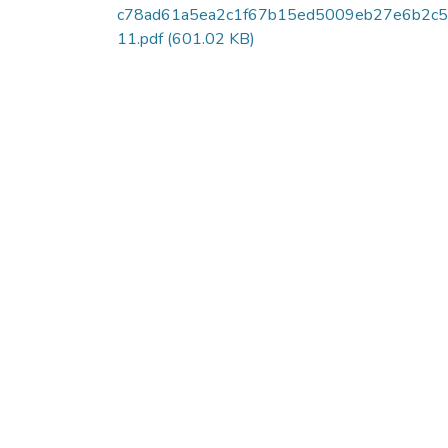
c78ad61a5ea2c1f67b15ed5009eb27e6b2c5
11.pdf
(601.02 KB)