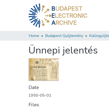
B
UDAPEST
E
LECTRONIC
A
RCHIVE
Home
Budapest Gyűjtemény
Különgyűjt
Ünnepi jelentés
Date
1950-05-01
Files