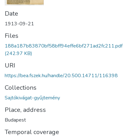
Date
1913-09-21
Files
188a187b83870bf58bff94effe6bf271ad2fc211.pdf
(242.97 KB)
URI
https://bea.fszek.hu/handle/20.500.14711/116398
Collections
Sajtókivágat-gyűjtemény
Place, address
Budapest
Temporal coverage