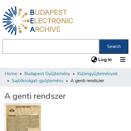
B
UDAPEST
E
LECTRONIC
A
RCHIVE
Search
(current
Log In
Home
Budapest Gyűjtemény
Különgyűjtemények
Communities & Collections
Sajtókivágat-gyűjtemény
A genti rendszer
All of DSpace
A genti rendszer
Statistics
About us