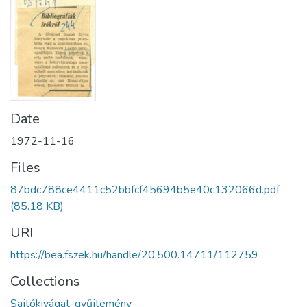
Date
1972-11-16
Files
87bdc788ce4411c52bbfcf45694b5e40c132066d.pdf
(85.18 KB)
URI
https://bea.fszek.hu/handle/20.500.14711/112759
Collections
Sajtókivágat-gyűjtemény