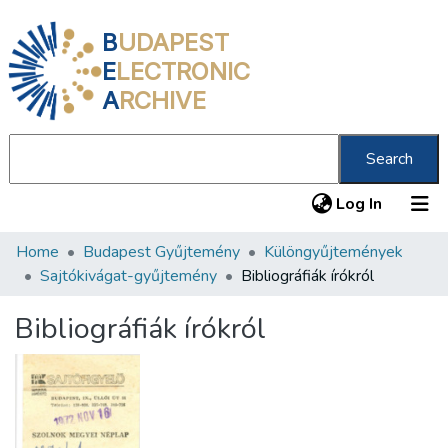
B
UDAPEST
E
LECTRONIC
A
RCHIVE
Search
(current
Log In
Home
Budapest Gyűjtemény
Különgyűjtemények
Communities & Collections
Sajtókivágat-gyűjtemény
Bibliográfiák írókról
All of DSpace
Bibliográfiák írókról
Statistics
About us