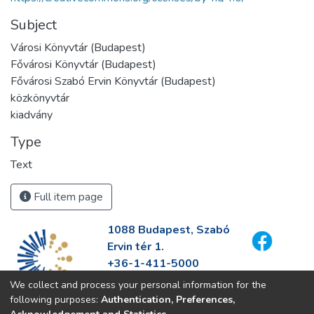
Subject
Városi Könyvtár (Budapest)
Fővárosi Könyvtár (Budapest)
Fővárosi Szabó Ervin Könyvtár (Budapest)
közkönyvtár
kiadvány
Type
Text
Full item page
1088 Budapest, Szabó
Ervin tér 1.
+36-1-411-5000
info@fszek.hu
We collect and process your personal information for the
https://fszek.hu
following purposes:
Authentication, Preferences,