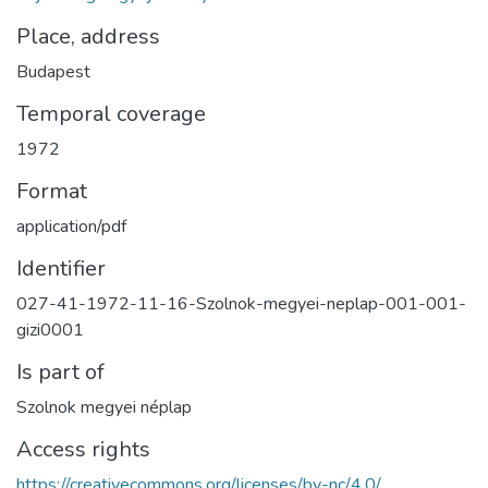
Place, address
Budapest
Temporal coverage
1972
Format
application/pdf
Identifier
027-41-1972-11-16-Szolnok-megyei-neplap-001-001-
gizi0001
Is part of
Szolnok megyei néplap
Access rights
https://creativecommons.org/licenses/by-nc/4.0/