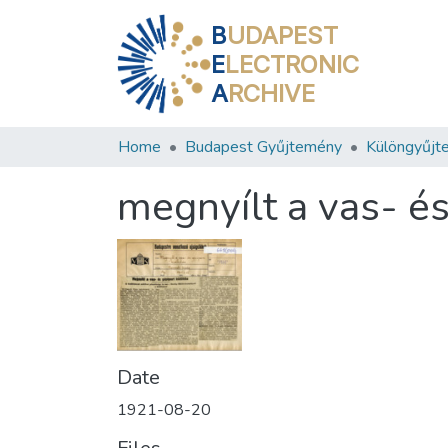
B
UDAPEST
E
LECTRONIC
A
RCHIVE
Home
Budapest Gyűjtemény
Különgyűjt
megnyílt a vas- és 
Date
1921-08-20