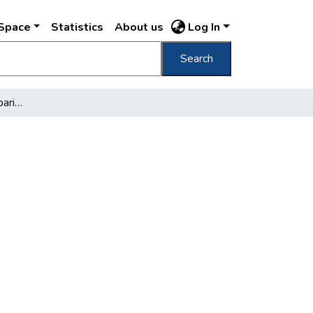
DSpace
Statistics
About us
Log In
Search
megnyílt a vas- és gépipari kiállitás