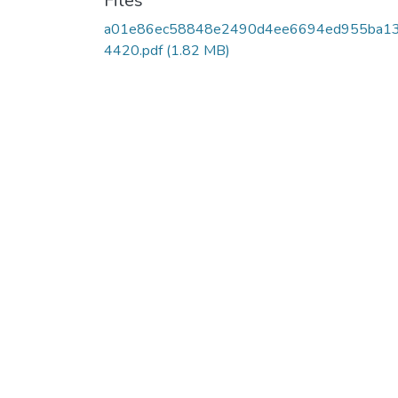
Files
a01e86ec58848e2490d4ee6694ed955ba1
4420.pdf
(1.82 MB)