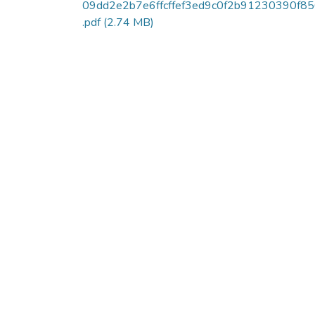
09dd2e2b7e6ffcffef3ed9c0f2b91230390f8
.pdf
(2.74 MB)