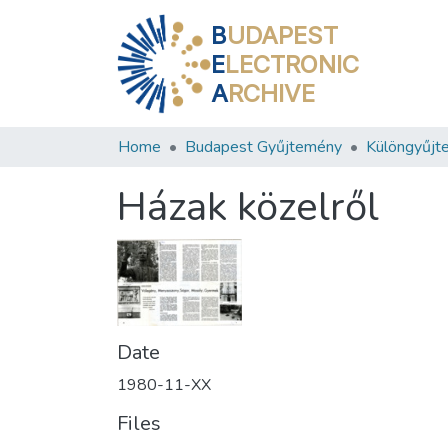
B
UDAPEST
E
LECTRONIC
A
RCHIVE
Home
Budapest Gyűjtemény
Különgyűjt
Házak közelről
Date
1980-11-XX
Files