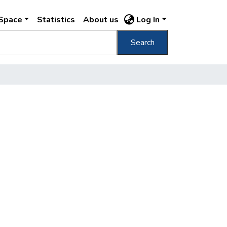
DSpace
Statistics
About us
Log In
Search