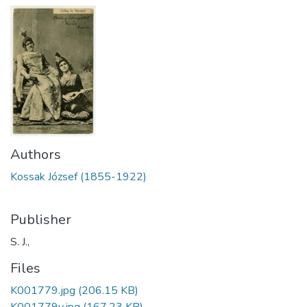
Authors
Kossak József (1855-1922)
Publisher
S. J.,
Files
K001779.jpg
(206.15 KB)
K001779v.jpg
(167.23 KB)