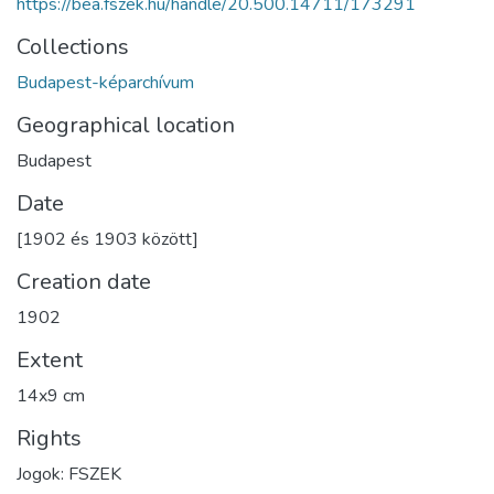
https://bea.fszek.hu/handle/20.500.14711/173291
Collections
Budapest-képarchívum
Geographical location
Budapest
Date
[1902 és 1903 között]
Creation date
1902
Extent
14x9 cm
Rights
Jogok: FSZEK