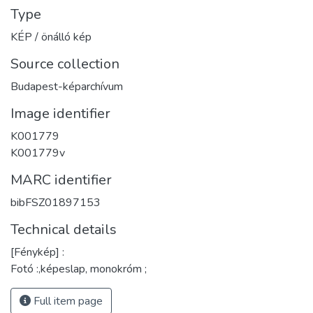
Type
KÉP / önálló kép
Source collection
Budapest-képarchívum
Image identifier
K001779
K001779v
MARC identifier
bibFSZ01897153
Technical details
[Fénykép] :
Fotó :,képeslap, monokróm ;
Full item page