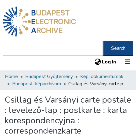
B
UDAPEST
E
LECTRONIC
A
RCHIVE
Search
(current
Log In
Home
Budapest Gyűjtemény
Képi dokumentumok
Communities & Collections
Budapest-képarchívum
Csillag és Varsányi carte postale : levelező-lap : postkarte : karta korespondencyjna : correspondenzkarte
All of DSpace
Csillag és Varsányi carte postale
Statistics
: levelező-lap : postkarte : karta
About us
korespondencyjna :
correspondenzkarte