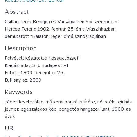
Abstract
Csillag Teréz Benigna és Varsányi Irén Sió szerepében,
Herceg Ferenc 1902. február 25-én a Vígszínházban
bemutatott "Balatoni rege" című színdarabjában
Description
Felvételt készítette Kossak József
Kiadási adat: S. J. Budapest VI.
Futott: 1903. december 25.
B. kisny. sz. 2509
Keywords
képes levelezőlap
,
műtermi portré
,
színész
,
nő
,
szék
,
színházi
jelmez
,
egészalakos kép
,
pengetős hangszer
,
lant
,
1900-as
évek
URI