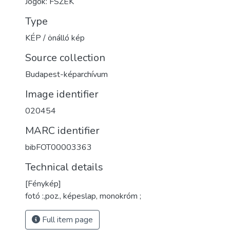
Jogok: FSZEK
Type
KÉP / önálló kép
Source collection
Budapest-képarchívum
Image identifier
020454
MARC identifier
bibFOT00003363
Technical details
[Fénykép]
fotó :,poz., képeslap, monokróm ;
Full item page