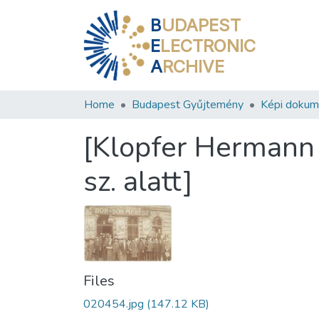
B
UDAPEST
E
LECTRONIC
A
RCHIVE
Home
Budapest Gyűjtemény
Képi doku
[Klopfer Hermann 
sz. alatt]
Files
020454.jpg
(147.12 KB)