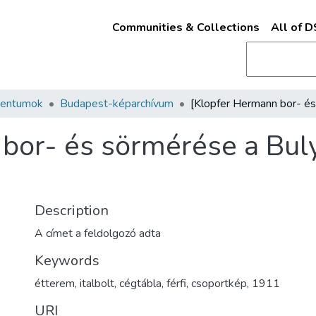
Communities & Collections
All of 
mentumok
Budapest-képarchívum
bor- és sörmérése a Buly
Description
A címet a feldolgozó adta
Keywords
étterem
,
italbolt
,
cégtábla
,
férfi
,
csoportkép
,
1911
URI