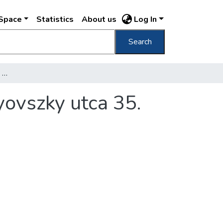
DSpace
Statistics
About us
Log In
Search
[Klopfer Hermann bor- és sörmérése a Bulyovszky utca 35. sz. alatt]
ovszky utca 35.