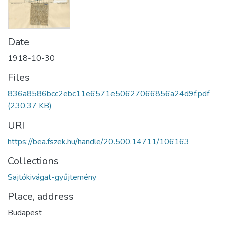
Date
1918-10-30
Files
836a8586bcc2ebc11e6571e50627066856a24d9f.pdf
(230.37 KB)
URI
https://bea.fszek.hu/handle/20.500.14711/106163
Collections
Sajtókivágat-gyűjtemény
Place, address
Budapest