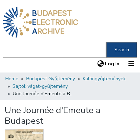
B
UDAPEST
E
LECTRONIC
A
RCHIVE
Search
(current
Log In
Home
Budapest Gyűjtemény
Különgyűjtemények
Communities & Collections
Sajtókivágat-gyűjtemény
All of DSpace
Une Journée d'Emeute a Budapest
Statistics
Une Journée d'Emeute a
About us
Budapest