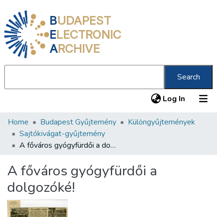
B
UDAPEST
E
LECTRONIC
A
RCHIVE
Search
(current
Log In
Home
Budapest Gyűjtemény
Különgyűjtemények
Communities & Collections
Sajtókivágat-gyűjtemény
All of DSpace
A főváros gyógyfürdői a dolgozóké!
Statistics
A főváros gyógyfürdői a
About us
dolgozóké!