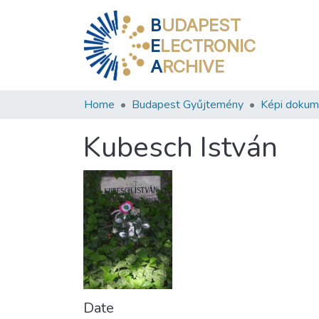
B
UDAPEST
E
LECTRONIC
A
RCHIVE
Home
Budapest Gyűjtemény
Képi doku
Kubesch István
Date