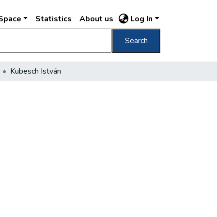
DSpace
Statistics
About us
Log In
Search
Kubesch István