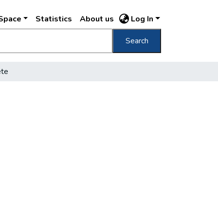
DSpace
Statistics
About us
Log In
Search
ete