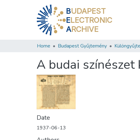
B
UDAPEST
E
LECTRONIC
A
RCHIVE
Home
Budapest Gyűjtemény
Különgyűjt
A budai színészet
Date
1937-06-13
Authors