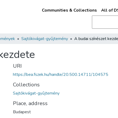
Communities & Collections
All of 
emények
Sajtókivágat-gyűjtemény
A budai színészet kezd
 kezdete
URI
https://bea.fszek.hu/handle/20.500.14711/104575
Collections
Sajtókivágat-gyűjtemény
Place, address
Budapest