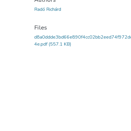
Radó Richárd
Files
d8a0ddde3bd66e890f4cc02bb2eed74f972d
4e.pdf
(557.1 KB)