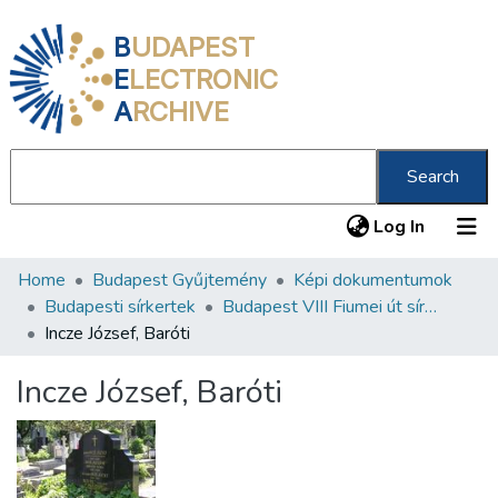
B
UDAPEST
E
LECTRONIC
A
RCHIVE
Search
(current
Log In
Home
Budapest Gyűjtemény
Képi dokumentumok
Communities & Collections
Budapesti sírkertek
Budapest VIII Fiumei út sírkert 2. rész
All of DSpace
Incze József, Baróti
Statistics
Incze József, Baróti
About us