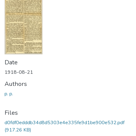
Date
1918-08-21
Authors
p. p.
Files
d0fdf0edddb34d8d5303e4e335fe9d1be900e532.pdf
(917.26 KB)