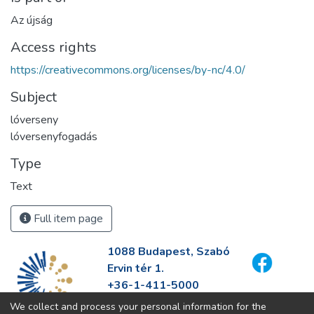
Az újság
Access rights
https://creativecommons.org/licenses/by-nc/4.0/
Subject
lóverseny
lóversenyfogadás
Type
Text
Full item page
1088 Budapest, Szabó
Ervin tér 1.
+36-1-411-5000
info@fszek.hu
We collect and process your personal information for the