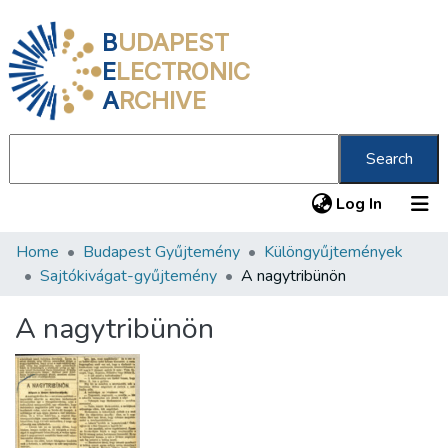
B
UDAPEST
E
LECTRONIC
A
RCHIVE
Search
(current
Log In
Home
Budapest Gyűjtemény
Különgyűjtemények
Communities & Collections
Sajtókivágat-gyűjtemény
A nagytribünön
All of DSpace
A nagytribünön
Statistics
About us