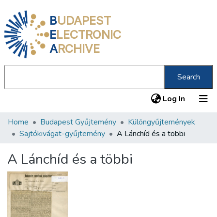
B
UDAPEST
E
LECTRONIC
A
RCHIVE
Search
(current
Log In
Home
Budapest Gyűjtemény
Különgyűjtemények
Communities & Collections
Sajtókivágat-gyűjtemény
A Lánchíd és a többi
All of DSpace
A Lánchíd és a többi
Statistics
About us