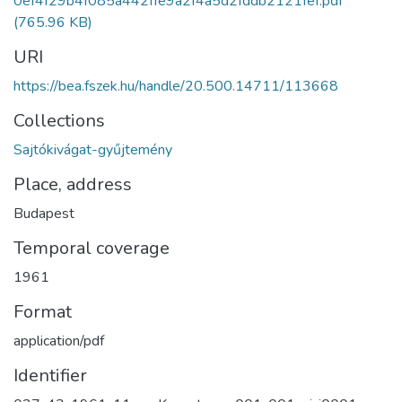
0ef4f29b4f085a442ffe9a2f4a5d2fddb2121fef.pdf
(765.96 KB)
URI
https://bea.fszek.hu/handle/20.500.14711/113668
Collections
Sajtókivágat-gyűjtemény
Place, address
Budapest
Temporal coverage
1961
Format
application/pdf
Identifier