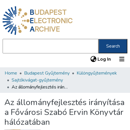
B
UDAPEST
E
LECTRONIC
A
RCHIVE
Search
(current
Log In
Home
Budapest Gyűjtemény
Különgyűjtemények
Communities & Collections
Sajtókivágat-gyűjtemény
All of DSpace
Az állományfejlesztés irányítása a Fővárosi Szabó Ervin Könyvtár hálózatában
Statistics
Az állományfejlesztés irányítása
About us
a Fővárosi Szabó Ervin Könyvtár
hálózatában