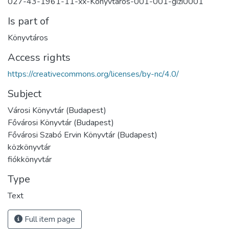
027-43-1961-11-xx-Konyvtaros-001-001-gizi0001
Is part of
Könyvtáros
Access rights
https://creativecommons.org/licenses/by-nc/4.0/
Subject
Városi Könyvtár (Budapest)
Fővárosi Könyvtár (Budapest)
Fővárosi Szabó Ervin Könyvtár (Budapest)
közkönyvtár
fiókkönyvtár
Type
Text
Full item page