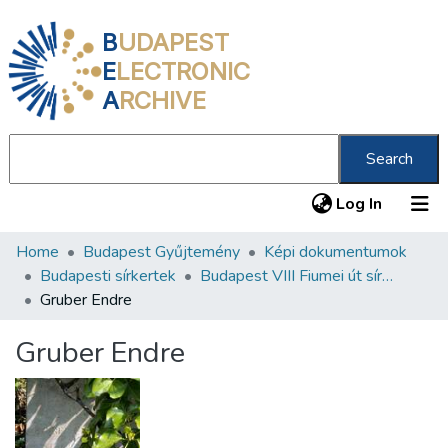
B
UDAPEST
E
LECTRONIC
A
RCHIVE
Search
(current
Log In
Home
Budapest Gyűjtemény
Képi dokumentumok
Communities & Collections
Budapesti sírkertek
Budapest VIII Fiumei út sírkert 2. rész
All of DSpace
Gruber Endre
Statistics
Gruber Endre
About us