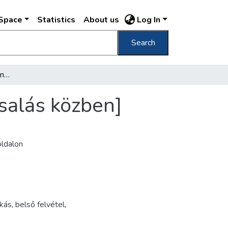
DSpace
Statistics
About us
Log In
Search
[Szörényi Éva színművésznő otthonában vasalás közben]
salás közben]
oldalon
akás
,
belső felvétel
,