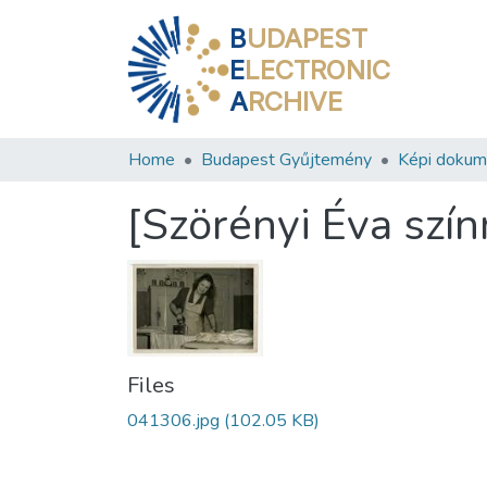
B
UDAPEST
E
LECTRONIC
A
RCHIVE
Home
Budapest Gyűjtemény
Képi doku
[Szörényi Éva szí
Files
041306.jpg
(102.05 KB)