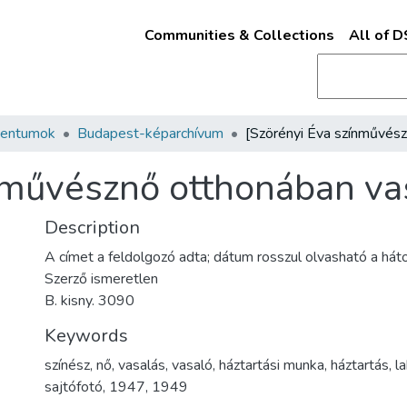
Communities & Collections
All of 
mentumok
Budapest-képarchívum
nművésznő otthonában va
Description
A címet a feldolgozó adta; dátum rosszul olvasható a hát
Szerző ismeretlen
B. kisny. 3090
Keywords
színész
,
nő
,
vasalás
,
vasaló
,
háztartási munka
,
háztartás
,
l
sajtófotó
,
1947
,
1949