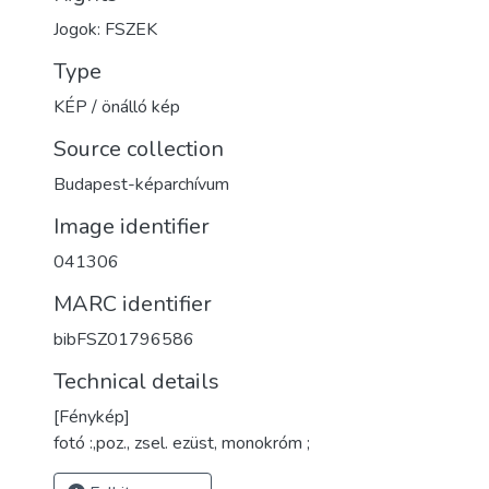
Jogok: FSZEK
Type
KÉP / önálló kép
Source collection
Budapest-képarchívum
Image identifier
041306
MARC identifier
bibFSZ01796586
Technical details
[Fénykép]
fotó :,poz., zsel. ezüst, monokróm ;