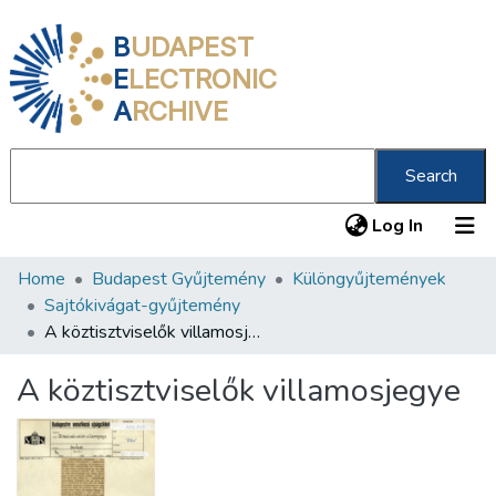
B
UDAPEST
E
LECTRONIC
A
RCHIVE
Search
(current
Log In
Home
Budapest Gyűjtemény
Különgyűjtemények
Communities & Collections
Sajtókivágat-gyűjtemény
All of DSpace
A köztisztviselők villamosjegye
Statistics
A köztisztviselők villamosjegye
About us