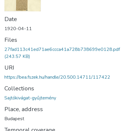
Date
1920-04-11
Files
27fad113c41ed71ae6ccca41a728b738699e0128.pdf
(243.57 KB)
URI
https://bea.fszek.hu/handle/20.500.14711/117422
Collections
Sajtókivágat-gyűjtemény
Place, address
Budapest
Temporal coverage