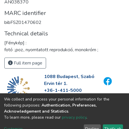
AN038370
MARC identifier
bibFSZ01470602
Technical details
[Fénykép] :
fotó :,poz., nyomtatott reprodukció, monokróm ;
Full item page
1088 Budapest, Szabó
Ervin tér 1.
+36-1-411-5000
info@fszek.hu
We collect and process your personal information for the
https://fszek.hu
following purposes:
Authentication, Preferences,
Acknowledgement and Statistics
.
To learn more, please read our
privacy policy
.
Customize
Decline
That's ok