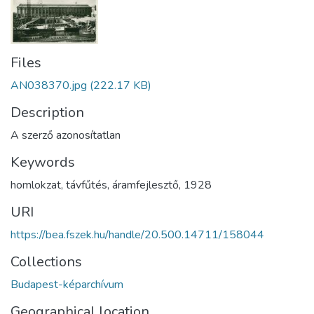
Files
AN038370.jpg
(222.17 KB)
Description
A szerző azonosítatlan
Keywords
homlokzat
,
távfűtés
,
áramfejlesztő
,
1928
URI
https://bea.fszek.hu/handle/20.500.14711/158044
Collections
Budapest-képarchívum
Geographical location