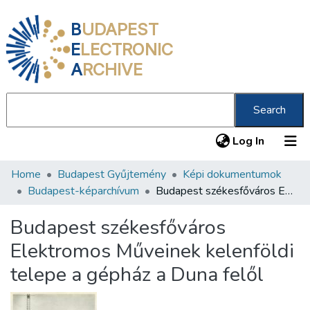
B
UDAPEST
E
LECTRONIC
A
RCHIVE
Search
(current
Log In
Home
Budapest Gyűjtemény
Képi dokumentumok
Communities & Collections
Budapest-képarchívum
Budapest székesfőváros Elektromos Műveinek kelenföldi telepe a gépház a Duna felől
All of DSpace
Budapest székesfőváros
Statistics
Elektromos Műveinek kelenföldi
About us
telepe a gépház a Duna felől